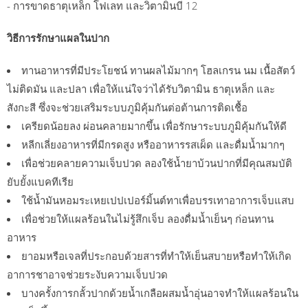
- การขาดธาตุเหล็ก โฟเลท และวิตามินบี 12
วิธีการรักษาแผลในปาก
ทานอาหารที่มีประโยชน์ ทานผลไม้มากๆ โฮลเกรน นม เนื้อสัตว์
ไม่ติดมัน และปลา เพื่อให้แน่ใจว่าได้รับวิตามิน ธาตุเหล็ก และ
สังกะสี ซึ่งจะช่วยเสริมระบบภูมิคุ้มกันต่อต้านการติดเชื้อ
เครียดน้อยลง ผ่อนคลายมากขึ้น เพื่อรักษาระบบภูมิคุ้มกันให้ดี
หลีกเลี่ยงอาหารที่มีกรดสูง หรืออาหารรสเผ็ด และดื่มน้ำมากๆ
เพื่อช่วยคลายความเจ็บปวด ลองใช้น้ำยาบ้วนปากที่มีคุณสมบัติ
ยับยั้งแบคทีเรีย
ใช้น้ำมันหอมระเหยเปปเปอร์มิ้นต์ทาเพื่อบรรเทาอาการเจ็บแสบ
เพื่อช่วยให้แผลร้อนในไม่รู้สึกเจ็บ ลองดื่มน้ำเย็นๆ ก่อนทาน
อาหาร
ยาอมหรือเจลที่ประกอบด้วยสารที่ทำให้เย็นสบายหรือทำให้เกิด
อาการชาอาจช่วยระงับความเจ็บปวด
บางครั้งการกลั้วปากด้วยน้ำเกลือผสมน้ำอุ่นอาจทำให้แผลร้อนใน